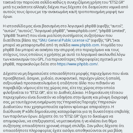
τακτικά την παρούσα σελίδα καθώς η συνεχιζόμενη χρήση του “ETS2.GR”
η
μετά τις εκάστοτε αλλαγές δείχνει πως δέχεστε ότι δεσμεύεστε νομικά από
αυτούς τους όρους με την ανανεωμένη και/ή τροποποιημένη μορφή των
όρων.
Η ιστοσελίδα μας είναι βασισμένη στο λογισμικό phpBB (εφεξής “αυτοί”,
“αυτών”, “αυτούς”, “λογισμικό phpBB”, “www.phpbb.com”, “phpBB Limited”,
“phpBB Teams”) που είναι μια λύση συστήματος συζητήσεων που
διατίθεται βάσει της “
GNU General Public License v2
” (εφεξής “GPL”) και
μπορεί να μεταφορτωθεί από τη σελίδα
www.phpbb.com
. Η ομάδα του
phpBB δεν μπορεί να ασκήσει την επιρροή στο περιεχόμενο και τους
στόχους, τους οποίους ο χρήστης με αυτό το λογισμικό ακολουθεί λόγω
των κανονισμών του GPL. Για περισσότερες πληροφορίες σχετικά με το
phpBB, παρακαλούμε δείτε στο
https://www.phpbb.com/
.
Δέχεστε να μη δημοσιεύετε οποιασδήποτε μορφής περιεχόμενο που είναι
προσβλητικό, άσεμνο, χυδαίο, συκοφαντικό, περιέχον μίσος ή απειλή,
σεξουαλικά προσανατολισμένο ή οτιδήποτε άλλο που πιθανόν να
παραβιάζει νόμους είτε της χώρας σας, είτε της χώρας στην οποία
φιλοξενείται το “ETS2.GR”, είτε το Διεθνές Δίκαιο. Η δημοσίευση τέτοιου
περιεχομένου είναι δυνατόν να οδηγήσει στην άμεση και μόνιμη διαγραφή
σας, με ταυτόχρονη ενημέρωση της Υπηρεσίας Παροχής Υπηρεσιών
Διαδικτύου που χρησιμοποιείτε εφόσον κρίνουμε απαραίτητο. Η
διεύθυνση IP κάθε δημοσίευσης καταγράφεται για τη δυνατότητα επιβολής
των παρόντων όρων. Δέχεστε ότι το “ETS2.GR” έχει το δικαίωμα να
απομακρύνει, να επεξεργαστεί, να μετακινήσει ή να κλείσει ένα θέμα
συζήτησης οποιαδήποτε χρονική στιγμή επιλέξει. Σαν μέλος δέχεστε ότι
οποιεσδήποτε πληροφορίες έχετε εισάγει αποθηκεύονται σε μια βάση