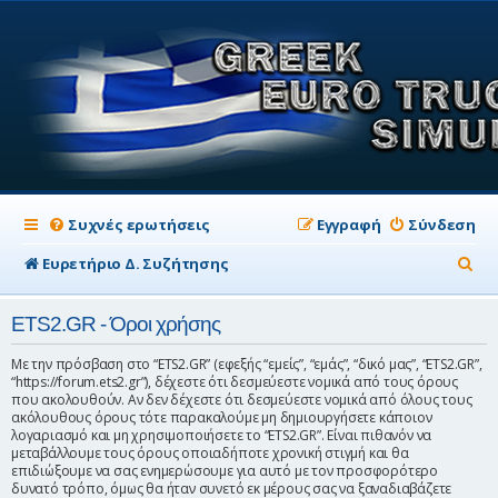
Συχνές ερωτήσεις
Εγγραφή
Σύνδεση
Α
Ευρετήριο Δ. Συζήτησης
ν
ETS2.GR - Όροι χρήσης
α
ζ
Με την πρόσβαση στο “ETS2.GR” (εφεξής “εμείς”, “εμάς”, “δικό μας”, “ETS2.GR”,
“https://forum.ets2.gr”), δέχεστε ότι δεσμεύεστε νομικά από τους όρους
ή
που ακολουθούν. Αν δεν δέχεστε ότι δεσμεύεστε νομικά από όλους τους
ακόλουθους όρους τότε παρακαλούμε μη δημιουργήσετε κάποιον
τ
λογαριασμό και μη χρησιμοποιήσετε το “ETS2.GR”. Είναι πιθανόν να
μεταβάλλουμε τους όρους οποιαδήποτε χρονική στιγμή και θα
η
επιδιώξουμε να σας ενημερώσουμε για αυτό με τον προσφορότερο
σ
δυνατό τρόπο, όμως θα ήταν συνετό εκ μέρους σας να ξαναδιαβάζετε