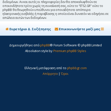
δεδομένων. Αν και αυτές οι πληροφορίες δεν θα αποκαλυφθούν σε
οποιονδήποτε τρίτο χωρίς τη συναίνεσή σας, ούτε το “ETS2.GR” ούτε το
phpBB θα θεωρηθούν υπεύθυνοι για οποιαδήποτε απόπειρα
ηλεκτρονικής εισβολής ή παραβίασης η οποία είναι δυνατόν να οδηγήσει σε
απώλεια αυτών των δεδομένων.
Ευρετήριο Δ. Συζήτησης
Επικοινωνήστε μαζί μας
Δημιουργήθηκε από
phpBB
® Forum Software © phpBB Limited
Absolution style by
Premium phpBB Styles
Ελληνική μετάφραση από το
phpbbgr.com
Απόρρητο
|
Όροι