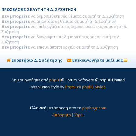
ΠΡΟΣΒΆΣΕΙΣ ΣΕ ΑΥΤΉ ΤΗ Δ. ΣΥΖΉΤΗΣΗ
Δεν μπορείτε
να δημοσιεύετε νέα θέματα σε αυτή τη Δ. Συζήτηση
Δεν μπορείτε
να απαντάτε σε θέματα σε αυτή τη Δ. Συζήτηση
Δεν μπορείτε
να επεξεργάζεστε τις δημοσιεύσεις σας σε αυτή τη Δ.
Συζήτηση
Δεν μπορείτε
να διαγράφετε τις δημοσιεύσεις σας σε αυτή τη Δ.
Συζήτηση
Δεν μπορείτε
να επισυνάπτετε αρχεία σε αυτή τη Δ. Συζήτηση
Ευρετήριο Δ. Συζήτησης
Επικοινωνήστε μαζί μας
Δημιουργήθηκε από
phpBB
® Forum Software © phpBB Limited
Absolution style by
Premium phpBB Styles
Ελληνική μετάφραση από το
phpbbgr.com
Απόρρητο
|
Όροι