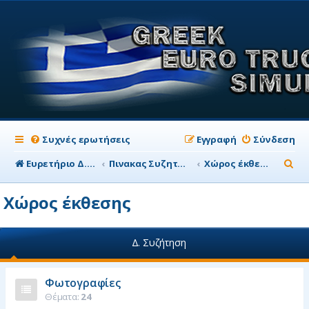
Συχνές ερωτήσεις
Εγγραφή
Σύνδεση
Α
Ευρετήριο Δ. Συζήτησης
Πινακας Συζητησης
Χώρος έκθεσης
ν
Χώρος έκθεσης
α
ζ
Δ. Συζήτηση
ή
τ
Φωτογραφίες
η
Θέματα:
24
σ