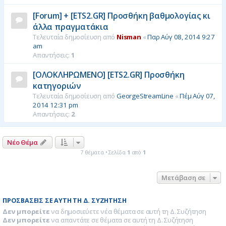
[Forum] + [ETS2.GR] Προσθήκη βαθμολογίας κι
άλλα πραγματάκια
Τελευταία δημοσίευση από
Nisman
«
Παρ Αύγ 08, 2014 9:27
am
Απαντήσεις:
1
[ΟΛΟΚΛΗΡΩΜΕΝΟ] [ETS2.GR] Προσθήκη
κατηγοριών
Τελευταία δημοσίευση από
GeorgeStreamLine
«
Πέμ Αύγ 07,
2014 12:31 pm
Απαντήσεις:
2
Νέο Θέμα
7 θέματα • Σελίδα
1
από
1
Μετάβαση σε
ΠΡΟΣΒΆΣΕΙΣ ΣΕ ΑΥΤΉ ΤΗ Δ. ΣΥΖΉΤΗΣΗ
Δεν μπορείτε
να δημοσιεύετε νέα θέματα σε αυτή τη Δ. Συζήτηση
Δεν μπορείτε
να απαντάτε σε θέματα σε αυτή τη Δ. Συζήτηση