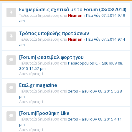
η
Ενημερώσεις σχετικά με το Forum (08/08/2014)
Τελευταία δημοσίευση από
Nisman
«
Πέμ Αύγ 07, 2014 9:49
am
Τρόπος υποβολής προτάσεων
Τελευταία δημοσίευση από
Nisman
«
Πέμ Αύγ 07, 2014 9:44
am
[Forum] φεστιβαλ φορτηγου
Τελευταία δημοσίευση από
Papadopoulos K.
«
Δευ Ιουν 08,
2015 11:57 pm
Απαντήσεις:
1
Ets2.gr magazine
Τελευταία δημοσίευση από
zeros
«
Δευ Ιουν 08, 2015 5:28
pm
Απαντήσεις:
1
[Forum]Προσθηκη Like
Τελευταία δημοσίευση από
zeros
«
Δευ Ιουν 08, 2015 4:11
pm
Απαντήσεις:
1