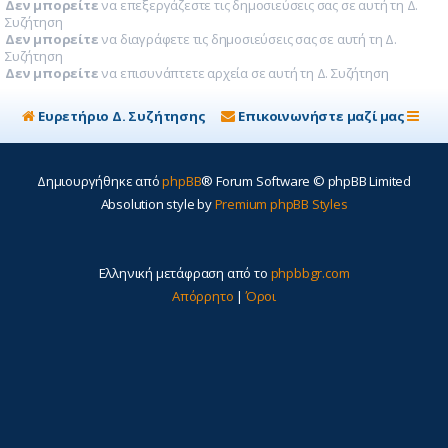
Δεν μπορείτε
να επεξεργάζεστε τις δημοσιεύσεις σας σε αυτή τη Δ.
Συζήτηση
Δεν μπορείτε
να διαγράφετε τις δημοσιεύσεις σας σε αυτή τη Δ.
Συζήτηση
Δεν μπορείτε
να επισυνάπτετε αρχεία σε αυτή τη Δ. Συζήτηση
Ευρετήριο Δ. Συζήτησης
Επικοινωνήστε μαζί μας
Δημιουργήθηκε από
phpBB
® Forum Software © phpBB Limited
Absolution style by
Premium phpBB Styles
Ελληνική μετάφραση από το
phpbbgr.com
Απόρρητο
|
Όροι