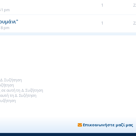
1
2
51 pm
τουμάνι"
1
2
18 pm
 Δ. Συζήτηση
Συζήτηση
 σε αυτή τη Δ. Συζήτηση
 αυτή τη Δ. Συζήτηση
Συζήτηση
Επικοινωνήστε μαζί μας