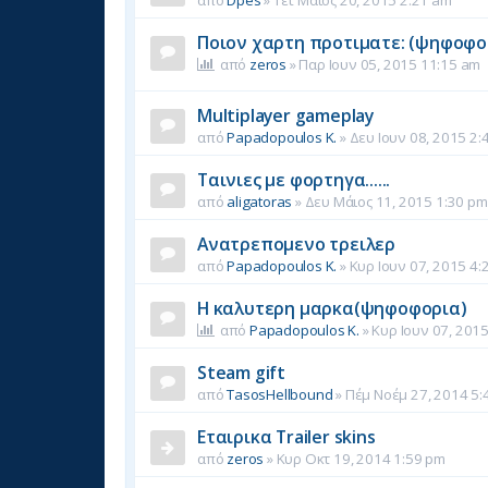
από
Dpes
»
Τετ Μάιος 20, 2015 2:21 am
Ποιον χαρτη προτιματε: (ψηφοφο
από
zeros
»
Παρ Ιουν 05, 2015 11:15 am
Multiplayer gameplay
από
Papadopoulos K.
»
Δευ Ιουν 08, 2015 2:
Ταινιες με φορτηγα......
από
aligatoras
»
Δευ Μάιος 11, 2015 1:30 pm
Ανατρεπομενο τρειλερ
από
Papadopoulos K.
»
Κυρ Ιουν 07, 2015 4:
Η καλυτερη μαρκα(ψηφοφορια)
από
Papadopoulos K.
»
Κυρ Ιουν 07, 201
Steam gift
από
TasosHellbound
»
Πέμ Νοέμ 27, 2014 5:
Εταιρικα Trailer skins
από
zeros
»
Κυρ Οκτ 19, 2014 1:59 pm