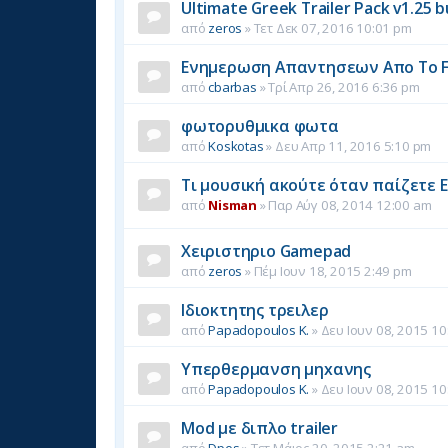
Ultimate Greek Trailer Pack v1.25 
από
zeros
»
Τετ Δεκ 07, 2016 10:01 pm
Ενημερωση Απαντησεων Απο Το 
από
cbarbas
»
Τρί Απρ 26, 2016 6:36 pm
φωτορυθμικα φωτα
από
Koskotas
»
Δευ Απρ 11, 2016 5:10 pm
Τι μουσική ακούτε όταν παίζετε Eu
από
Nisman
»
Παρ Αύγ 08, 2014 12:00 am
Χειριστηριο Gamepad
από
zeros
»
Πέμ Ιουν 18, 2015 2:49 pm
Ιδιοκτητης τρειλερ
από
Papadopoulos K.
»
Δευ Ιουν 08, 2015 1
Υπερθερμανση μηxανης
από
Papadopoulos K.
»
Δευ Ιουν 08, 2015 1
Mod με διπλο trailer