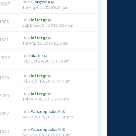
από
Giorgos64
06287
Τρί Απρ 07, 2026 9:21 pm
από
leftergr
1308
Σάβ Μάιος 07, 2016 3:03 pm
από
leftergr
1321
Τρί Απρ 12, 2016 8:35 am
από
bianco
00032
Πέμ Οκτ 29, 2015 1:59 am
από
leftergr
1016
Πέμ Ιουν 18, 2015 7:44 pm
από
leftergr
3036
Τρί Ιουν 09, 2015 9:07 am
από
Papadopoulos K.
8097
Δευ Ιουν 08, 2015 10:58 pm
από
Papadopoulos K.
1034
Δευ Ιουν 08, 2015 6:00 pm