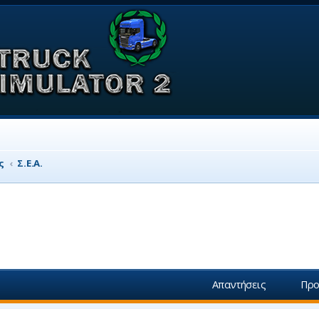
ς
Σ.Ε.Α.
ση
ική αναζήτηση
Απαντήσεις
Προ