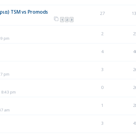
ρια) TSM vs Promods
27
1
1
2
3
2
2
49 pm
4
4
3
2
27 pm
0
2
5 8:43 pm
1
2
47 am
3
4