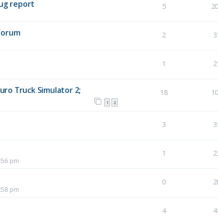
bug report
5
2
Forum
2
3
1
2
ro Truck Simulator 2;
18
1
1
2
3
3
1
2
0:56 pm
0
2
0:58 pm
4
4