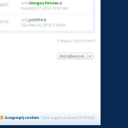
από
Giorgos Patsias
3037
Κυρ Απρ 27, 2014 10:47 am
από
joshif94
3216
Πέμ Απρ 24, 2014 7:33 pm
17 θέματα • Σελίδα
1
από
1
Μετάβαση σε
Διαγραφή cookies
Όλοι οι χρόνοι είναι
UTC+03:00