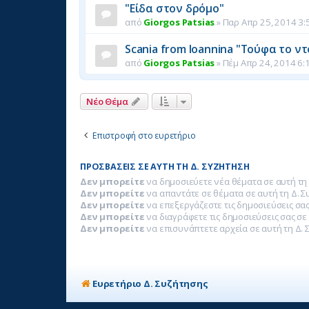
"Είδα στον δρόμο"
από
Giorgos Patsias
»
Παρ Απρ 25, 2014 3:
Scania from Ioannina "Τούφα το ν
από
Giorgos Patsias
»
Πέμ Απρ 24, 2014 6:
Νέο Θέμα
Επιστροφή στο ευρετήριο
ΠΡΟΣΒΆΣΕΙΣ ΣΕ ΑΥΤΉ ΤΗ Δ. ΣΥΖΉΤΗΣΗ
Δεν μπορείτε
να δημοσιεύετε νέα θέματα σε αυτή τη
Δεν μπορείτε
να απαντάτε σε θέματα σε αυτή τη Δ. 
Δεν μπορείτε
να επεξεργάζεστε τις δημοσιεύσεις σας
Δεν μπορείτε
να διαγράφετε τις δημοσιεύσεις σας σε
Δεν μπορείτε
να επισυνάπτετε αρχεία σε αυτή τη Δ. 
Ευρετήριο Δ. Συζήτησης