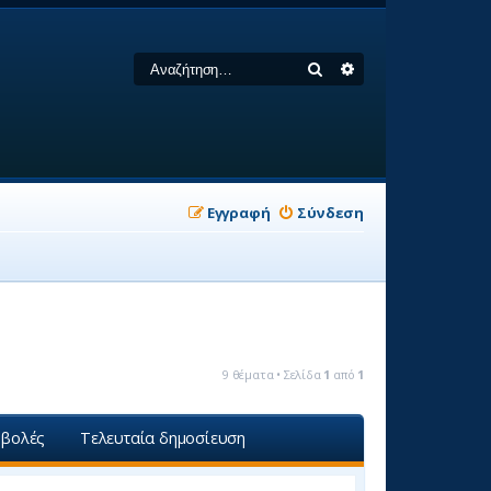
Αναζήτηση
Ειδική αναζήτηση
Εγγραφή
Σύνδεση
9 θέματα • Σελίδα
1
από
1
βολές
Τελευταία δημοσίευση