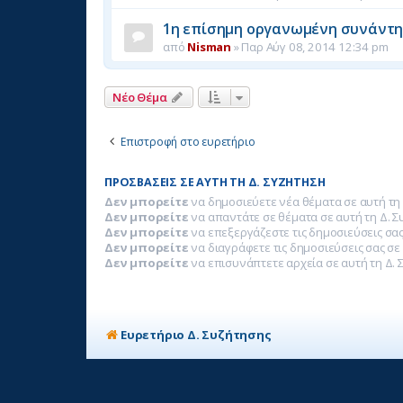
1η επίσημη οργανωμένη συνάντη
από
Nisman
»
Παρ Αύγ 08, 2014 12:34 pm
Νέο Θέμα
Επιστροφή στο ευρετήριο
ΠΡΟΣΒΆΣΕΙΣ ΣΕ ΑΥΤΉ ΤΗ Δ. ΣΥΖΉΤΗΣΗ
Δεν μπορείτε
να δημοσιεύετε νέα θέματα σε αυτή τη
Δεν μπορείτε
να απαντάτε σε θέματα σε αυτή τη Δ. 
Δεν μπορείτε
να επεξεργάζεστε τις δημοσιεύσεις σας
Δεν μπορείτε
να διαγράφετε τις δημοσιεύσεις σας σε
Δεν μπορείτε
να επισυνάπτετε αρχεία σε αυτή τη Δ. 
Ευρετήριο Δ. Συζήτησης