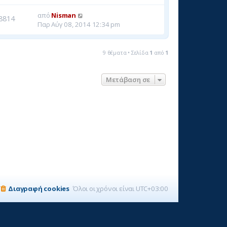
από
Nisman
8814
Παρ Αύγ 08, 2014 12:34 pm
9 θέματα • Σελίδα
1
από
1
Μετάβαση σε
Διαγραφή cookies
Όλοι οι χρόνοι είναι
UTC+03:00