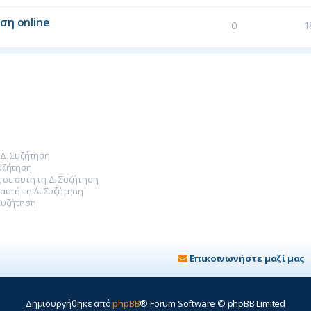
ση online
0
1
 Δ. Συζήτηση
Συζήτηση
 σε αυτή τη Δ. Συζήτηση
 αυτή τη Δ. Συζήτηση
Συζήτηση
Επικοινωνήστε μαζί μας
Δημιουργήθηκε από
phpBB
® Forum Software © phpBB Limited