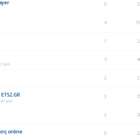
ayer
0
3
4
1
1
2
5
4
47 pm
2
2
m
R ETS2.GR
3
3
:47 pm
2
2
ση online
0
2