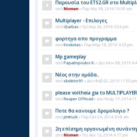
Παρουσία του ETS2.GR στο Multipl
από
Nisman
»
Παρ Αύγ 08, 2014 10:39 am
Multiplayer - Επιλογες
από
cbarbas
»
Τρί Απρ 26, 2016 3:24 pm
φορτηγα απο προγραμμα
από
Koskotas
»
Παρ Μαρ 18, 2016 3:33 pm
Mp gameplay
από
Papadopoulos K.
»
Δευ Ιουν 08, 2015 4:
Νέος στην ομάδα..
από
skeletor91
»
Δευ Φεβ 02, 2015 11:53 p
please voitheia gia to MULTIPLAYE
από
Reaper Of Road
»
Δευ Νοέμ 17, 2014 11
Ποτε θα κανουμε δρομολογιο ?
από
jimtruck
»
Παρ Οκτ 24, 2014 9:58 am
2η επίσημη οργανωμένη συνάντη
από
Nisman
»
Τετ Αύγ 13, 2014 4:17 pm