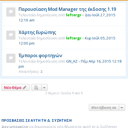
η
Παρουσίαση Mod Manager της έκδοσης 1.19
Τελευταία δημοσίευση από
leftergr
«
Δευ Ιούλ 27, 2015
12:16 am
Χάρτης Ευρώπης
Τελευταία δημοσίευση από
leftergr
«
Κυρ Ιούλ 05, 2015
12:00 pm
Έμποροι φορτηγών
Τελευταία δημοσίευση από
GN_AZ
«
Πέμ Απρ 16, 2015 12:18
pm
Απαντήσεις:
2
Νέο Θέμα
3 θέματα • Σελίδα
1
από
1
Μετάβαση σε
ΠΡΟΣΒΆΣΕΙΣ ΣΕ ΑΥΤΉ ΤΗ Δ. ΣΥΖΉΤΗΣΗ
Δεν μπορείτε
να δημοσιεύετε νέα θέματα σε αυτή τη Δ. Συζήτηση