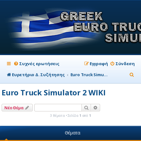
Συχνές ερωτήσεις
Εγγραφή
Σύνδεση
Α
Ευρετήριο Δ. Συζήτησης
Euro Truck Simulator 2 WIKI
ν
Euro Truck Simulator 2 WIKI
α
ζ
Αναζήτηση
Ειδική αναζήτηση
Νέο Θέμα
ή
3 θέματα • Σελίδα
1
από
1
τ
η
Θέματα
σ