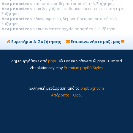
Δεν μπορείτε
να απαντάτε σε θέματα σε αυτή τη Δ. Συζήτηση
Δεν μπορείτε
να επεξεργάζεστε τις δημοσιεύσεις σας σε αυτή τη Δ.
Συζήτηση
Δεν μπορείτε
να διαγράφετε τις δημοσιεύσεις σας σε αυτή τη Δ.
Συζήτηση
Δεν μπορείτε
να επισυνάπτετε αρχεία σε αυτή τη Δ. Συζήτηση
Ευρετήριο Δ. Συζήτησης
Επικοινωνήστε μαζί μας
Δημιουργήθηκε από
phpBB
® Forum Software © phpBB Limited
Absolution style by
Premium phpBB Styles
Ελληνική μετάφραση από το
phpbbgr.com
Απόρρητο
|
Όροι