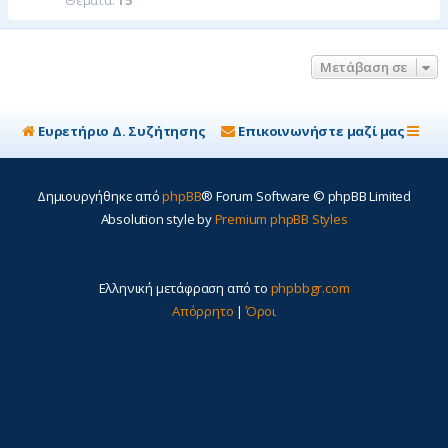
Θέματα:
15
η
Μετάβαση σε
Ευρετήριο Δ. Συζήτησης
Επικοινωνήστε μαζί μας
Δημιουργήθηκε από
phpBB
® Forum Software © phpBB Limited
Absolution style by
Premium phpBB Styles
Ελληνική μετάφραση από το
phpbbgr.com
Απόρρητο
|
Όροι