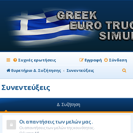
Συχνές ερωτήσεις
Εγγραφή
Σύνδεση
Α
Ευρετήριο Δ. Συζήτησης
Συνεντεύξεις
ν
Συνεντεύξεις
α
ζ
Δ. Συζήτηση
ή
τ
Οι απαντήσεις των μελών μας .
η
Οι απαντήσεις των μελών της κοινότητας .
σ