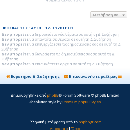
4 θέματα • Σελίδα
1
από
1
Μετάβαση σε
ΠΡΟΣΒΆΣΕΙΣ ΣΕ ΑΥΤΉ ΤΗ Δ. ΣΥΖΉΤΗΣΗ
Δεν μπορείτε
να δημοσιεύετε νέα θέματα σε αυτή τη Δ. Συζήτηση
Δεν μπορείτε
να απαντάτε σε θέματα σε αυτή τη Δ. Συζήτηση
Δεν μπορείτε
να επεξεργάζεστε τις δημοσιεύσεις σας σε αυτή τη Δ.
Συζήτηση
Δεν μπορείτε
να διαγράφετε τις δημοσιεύσεις σας σε αυτή τη Δ.
Συζήτηση
Δεν μπορείτε
να επισυνάπτετε αρχεία σε αυτή τη Δ. Συζήτηση
Ευρετήριο Δ. Συζήτησης
Επικοινωνήστε μαζί μας
Δημιουργήθηκε από
phpBB
® Forum Software © phpBB Limited
Absolution style by
Premium phpBB Styles
Ελληνική μετάφραση από το
phpbbgr.com
Απόρρητο
|
Όροι