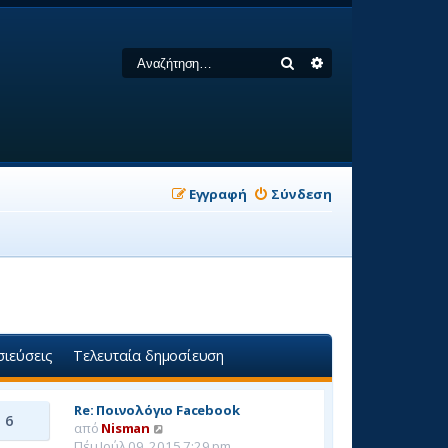
Αναζήτηση
Ειδική αναζήτηση
Εγγραφή
Σύνδεση
ιεύσεις
Τελευταία δημοσίευση
Re: Ποινολόγιο Facebook
6
Π
από
Nisman
ρ
Πέμ Ιούλ 09, 2015 7:29 pm