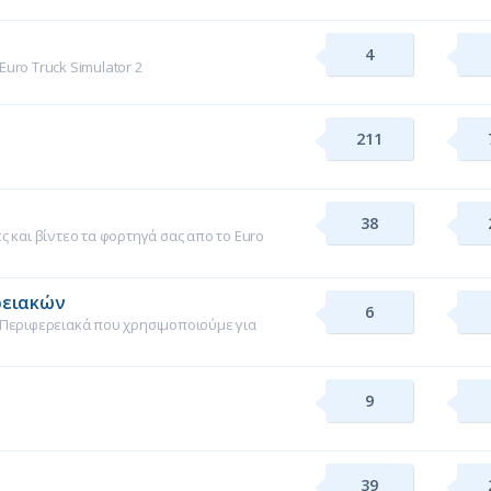
4
uro Truck Simulator 2
211
.
38
 και βίντεο τα φορτηγά σας απο το Euro
ρειακών
6
 Περιφερειακά που χρησιμοποιούμε για
9
39