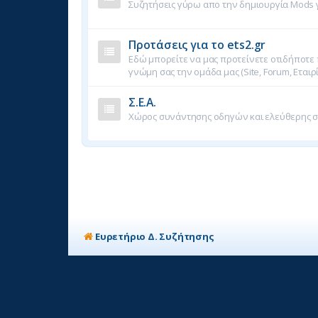
Συζητήσεις γύρω απο την δημιουργία Mods γι
Προτάσεις για το ets2.gr
Εδώ μπορείτε να μας προτείνετε οτιδήποτε 
γνώμη σας την ομάδα μας (Site, Forum, Εταιρ
Σ.Ε.Α.
Χώρος συνάντησης οδηγών και ελεύθερης 
Ευρετήριο Δ. Συζήτησης