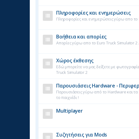
Πληροφορίες και ενημερώσεις
Πληροφορίες και ενημερώσεις γύρω απο το E
Βοήθεια και απορίες
Απορίες γύρω απο το Euro Truck Simulator 2 
Χώρος έκθεσης
Εδώ μπορείτε να μας δείξετε με φωτογραφίες
Truck Simulator 2
Παρουσιάσεις Hardware - Περιφε
Παρουσιάσεις γύρω από το Hardware και τα
το παιχνίδι !
Multiplayer
Συζητήσεις για Mods