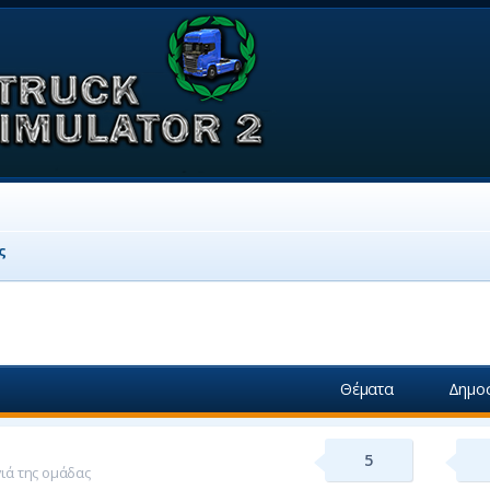
ς
Θέματα
Δημοσ
5
γιά της ομάδας