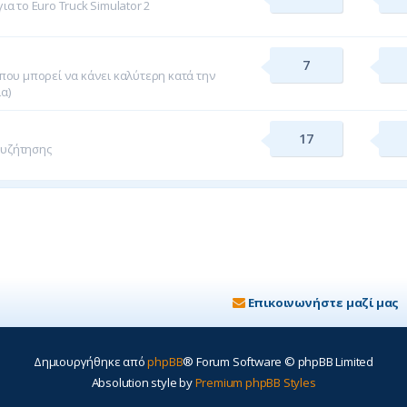
α το Euro Truck Simulator 2
7
που μπορεί να κάνει καλύτερη κατά την
ία)
17
συζήτησης
Επικοινωνήστε μαζί μας
Δημιουργήθηκε από
phpBB
® Forum Software © phpBB Limited
Absolution style by
Premium phpBB Styles