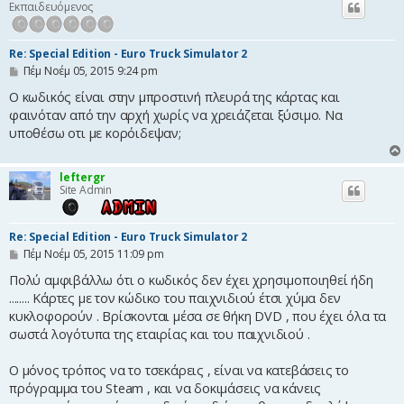
Εκπαιδευόμενος
Re: Special Edition - Euro Truck Simulator 2
Δ
Πέμ Νοέμ 05, 2015 9:24 pm
η
μ
Ο κωδικός είναι στην μπροστινή πλευρά της κάρτας και
ο
φαινόταν από την αρχή χωρίς να χρειάζεται ξύσιμο. Να
σ
υποθέσω οτι με κορόιδεψαν;
ί
ε
υ
σ
leftergr
η
Site Admin
Re: Special Edition - Euro Truck Simulator 2
Δ
Πέμ Νοέμ 05, 2015 11:09 pm
η
μ
Πολύ αμφιβάλλω ότι ο κωδικός δεν έχει χρησιμοποιηθεί ήδη
ο
........ Κάρτες με τον κώδικο του παιχνιδιού έτσι χύμα δεν
σ
κυκλοφορούν . Βρίσκονται μέσα σε θήκη DVD , που έχει όλα τα
ί
ε
σωστά λογότυπα της εταιρίας και του παιχνιδιού .
υ
σ
η
Ο μόνος τρόπος να το τσεκάρεις , είναι να κατεβάσεις το
πρόγραμμα του Steam , και να δοκιμάσεις να κάνεις