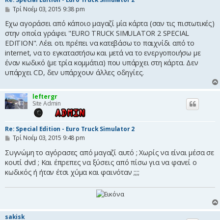
Δ
Τρί Νοέμ 03, 2015 9:38 pm
η
μ
Εχω αγοράσει από κάποιο μαγαζί μία κάρτα (σαν τις πιστωτικές)
ο
στην οποία γράφει "EURO TRUCK SIMULATOR 2 SPECIAL
σ
EDITION". Λέει οτι πρέπει να κατεβάσω το παιχνίδι από το
ί
ε
internet, να το εγκαταστήσω και μετά να το ενεργοποιήσω με
υ
έναν κωδικό (με τρία κομμάτια) που υπάρχει στη κάρτα. Δεν
σ
η
υπάρχει CD, δεν υπάρχουν άλλες οδηγίες.
leftergr
Site Admin
Re: Special Edition - Euro Truck Simulator 2
Δ
Τρί Νοέμ 03, 2015 9:48 pm
η
μ
Συγνώμη το αγόρασες από μαγαζί αυτό ; Χωρίς να είναι μέσα σε
ο
κουτί dvd ; Και έπρεπες να ξύσεις από πίσω για να φανεί ο
σ
κωδικός ή ήταν έτσι χύμα και φαινόταν ;;;;
ί
ε
υ
σ
η
sakisk