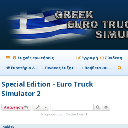
Συχνές ερωτήσεις
Εγγραφή
Σύνδεση
Α
Ευρετήριο Δ. Συζήτησης
Πινακας Συζητησης
Βοήθεια και απορίες
ν
Special Edition - Euro Truck
α
Simulator 2
ζ
ή
Αναζήτηση
Ειδική αν
Απάντηση
τ
6 δημοσιεύσεις • Σελίδα
1
από
1
η
σ
sakisk