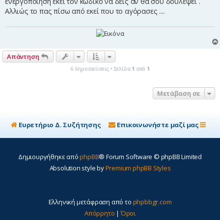
ενεργοποίηση εκεί τον κωδικό να δείς αν θα σου δουλέψει .
Αλλιώς το πας πίσω από εκεί που το αγόρασες ....
Απάντηση
6 δημοσιεύσεις • Σελίδα
1
από
1
Μετάβαση σε
Ευρετήριο Δ. Συζήτησης
Επικοινωνήστε μαζί μας
Δημιουργήθηκε από
phpBB
® Forum Software © phpBB Limited
Absolution style by
Premium phpBB Styles
Ελληνική μετάφραση από το
phpbbgr.com
Απόρρητο
|
Όροι