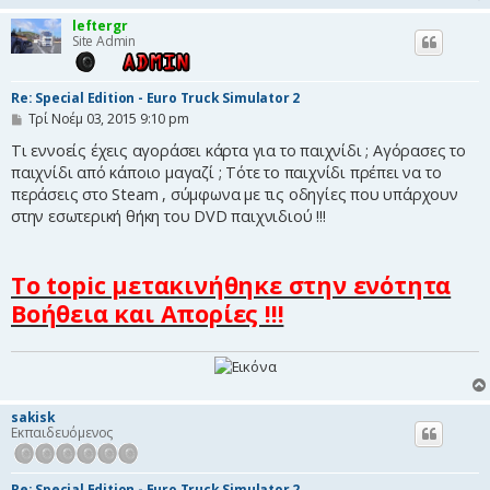
leftergr
Site Admin
Re: Special Edition - Euro Truck Simulator 2
Δ
Τρί Νοέμ 03, 2015 9:10 pm
η
μ
Τι εννοείς έχεις αγοράσει κάρτα για το παιχνίδι ; Αγόρασες το
ο
παιχνίδι από κάποιο μαγαζί ; Τότε το παιχνίδι πρέπει να το
σ
περάσεις στο Steam , σύμφωνα με τις οδηγίες που υπάρχουν
ί
ε
στην εσωτερική θήκη του DVD παιχνιδιού !!!
υ
σ
η
Το topic μετακινήθηκε στην ενότητα
Βοήθεια και Απορίες !!!
sakisk
Εκπαιδευόμενος
Re: Special Edition - Euro Truck Simulator 2