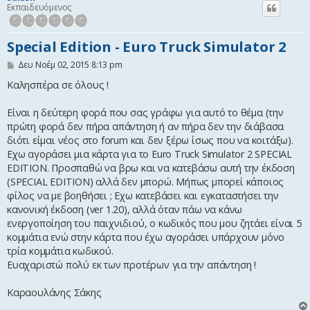
Εκπαιδευόμενος
η
Special Edition - Euro Truck Simulator 2
Δ
Δευ Νοέμ 02, 2015 8:13 pm
η
μ
Καλησπέρα σε όλους !
ο
σ
Είναι η δεύτερη φορά που σας γράφω για αυτό το θέμα (την
ί
ε
πρώτη φορά δεν πήρα απάντηση ή αν πήρα δεν την διάβασα
υ
διότι είμαι νέος στο forum και δεν ξέρω ίσως που να κοιτάξω).
σ
η
Εχω αγοράσει μια κάρτα για το Euro Truck Simulator 2 SPECIAL
EDITION. Προσπαθώ να βρω και να κατεβάσω αυτή την έκδοση
(SPECIAL EDITION) αλλά δεν μπορώ. Μήπως μπορεί κάποιος
φίλος να με βοηθήσει ; Εχω κατεβάσει και εγκαταστήσει την
κανονική έκδοση (ver 1.20), αλλά όταν πάω να κάνω
ενεργοποίηση του παιχνιδιού, ο κωδικός που μου ζητάει είναι 5
κομμάτια ενώ στην κάρτα που έχω αγοράσει υπάρχουν μόνο
τρία κομμάτια κωδικού.
Ευαχαριστώ πολύ εκ των προτέρων για την απάντηση !
Καραουλάνης Σάκης