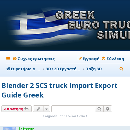
Συχνές ερωτήσεις
Εγγραφή
Σύνδεση
Α
Ευρετήριο Δ. Συζήτησης
3D / 2D Εργαστήριο
Tάξη 3D
ν
Blender 2 SCS truck Import Export
α
Guide Greek
ζ
ή
Αναζήτηση
Ειδική αν
Απάντηση
τ
1 δημοσίευση • Σελίδα
1
από
1
η
σ
leftergr