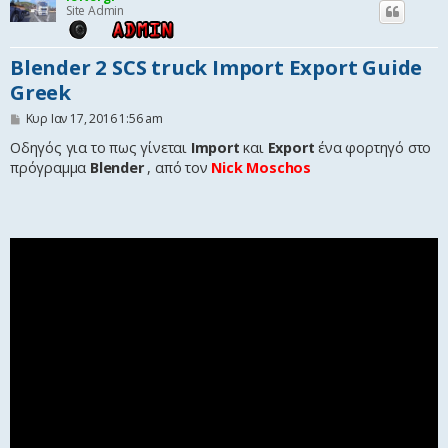
Site Admin
η
Blender 2 SCS truck Import Export Guide
Greek
Δ
Κυρ Ιαν 17, 2016 1:56 am
η
μ
Οδηγός για το πως γίνεται
Import
και
Export
ένα φορτηγό στο
ο
πρόγραμμα
Blender
, από τον
Nick Moschos
σ
ί
ε
υ
σ
η