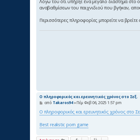
μ
Λόγω του ότι υπήρξε ένα μεγάλο διάστημα στο 
ο
αναβαθμίσεων του παιχνιδιού που βγήκαν, αποφ
σ
ί
ε
Περισσότερες πληροφορίες μπορείτε να βρείτε
υ
σ
η
Ο πληροφορικός και ερευνητικός χρόνος στο Σεξ.
Δ
από
Takaros94
»
Πέμ Φεβ 06, 2025 1:57 pm
η
μ
Ο πληροφορικός και ερευνητικός χρόνος στο Σε
ο
σ
ί
Best realistic porn game
ε
υ
σ