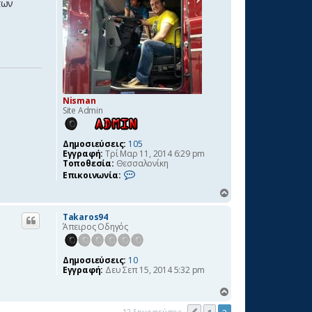
των
Nisman
Site Admin
Δημοσιεύσεις:
105
Εγγραφή:
Τρί Μαρ 11, 2014 6:29 pm
Τοποθεσία:
Θεσσαλονίκη
Ε
Επικοινωνία:
π
ι
Κ
κ
ο
ο
ρ
Takaros94
ι
Άπειρος Οδηγός
υ
ν
φ
ω
ν
ή
Δημοσιεύσεις:
10
ί
Εγγραφή:
Δευ Σεπ 15, 2014 5:32 pm
α
N
i
Κ
s
ο
m
12 δημοσιεύσεις