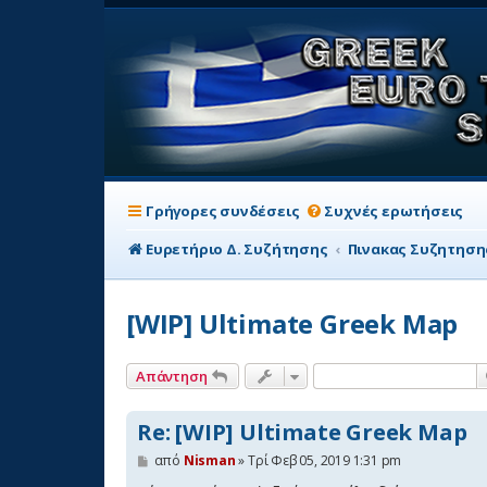
Γρήγορες συνδέσεις
Συχνές ερωτήσεις
Ευρετήριο Δ. Συζήτησης
Πινακας Συζητηση
[WIP] Ultimate Greek Map
Απάντηση
Re: [WIP] Ultimate Greek Map
Δ
από
Nisman
»
Τρί Φεβ 05, 2019 1:31 pm
η