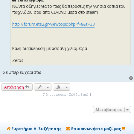
zeros έγραψε:
σ
Νωντα οδηγιες για το πως θα περασεις την γνησια κοπια του
ί
ε
παιχνιδιου σου απο CD/DVD μεσα στο steam
υ
σ
η
http://forum.ets2.gr/viewtopic.php?f=8&t=33
Καλη διασκεδαση με ασφαλη χιλιομετρα
Zeros
Σε υπερ ευχαριστω
Απάντηση
7 δημοσιεύσεις • Σελίδα
1
από
1
Μετάβαση σε
Ευρετήριο Δ. Συζήτησης
Επικοινωνήστε μαζί μας