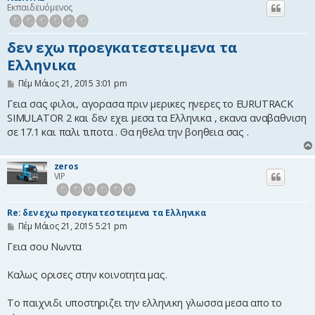
Εκπαιδευόμενος
η
δεν εχω προεγκατεστειμενα τα
Ελληνικα
Δ
Πέμ Μάιος 21, 2015 3:01 pm
η
μ
Γεια σας φιλοι, αγορασα πριν μερικες ηνερες το EURUTRACK
ο
SIMULATOR 2 και δεν εχει μεσα τα Ελληνικα , εκανα αναβαθνιση
σ
σε 17.1 και παλι τιποτα . Θα ηθελα την βοηθεια σας .
ί
ε
υ
σ
zeros
η
VIP
Re: δεν εχω προεγκατεστειμενα τα Ελληνικα
Δ
Πέμ Μάιος 21, 2015 5:21 pm
η
μ
Γεια σου Νωντα
ο
σ
Καλως ορισες στην κοινοτητα μας.
ί
ε
υ
Το παιχνιδι υποστηριζει την ελληνικη γλωσσα μεσα απο το
σ
η