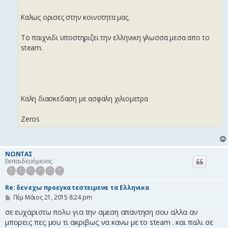
ε
υ
Καλως ορισες στην κοινοτητα μας.
σ
η
Το παιχνιδι υποστηριζει την ελληνικη γλωσσα μεσα απο το
steam.
Καλη διασκεδαση με ασφαλη χιλιομετρα
Zeros
NΩΝΤΑΣ
Εκπαιδευόμενος
Re: δεν εχω προεγκατεστειμενα τα Ελληνικα
Δ
Πέμ Μάιος 21, 2015 8:24 pm
η
μ
σε ευχαριστω πολυ για την αμεση απαντηση σου αλλα αν
ο
μπορεις πες μου τι ακριβως να κανω με το steam . και παλι σε
σ