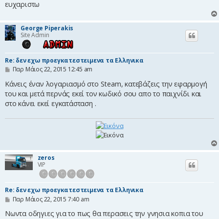
ευχαριστω
ί
ε
υ
σ
George Piperakis
η
Site Admin
Re: δεν εχω προεγκατεστειμενα τα Ελληνικα
Δ
Παρ Μάιος 22, 2015 12:45 am
η
μ
Κάνεις έναν λογαριασμό στο Steam, κατεβάζεις την εφαρμογή
ο
του και μετά περνάς εκεί τον κωδικό σου απο το παιχνίδι και
σ
στο κάνει εκεί εγκατάσταση .
ί
ε
υ
σ
η
zeros
VIP
Re: δεν εχω προεγκατεστειμενα τα Ελληνικα
Δ
Παρ Μάιος 22, 2015 7:40 am
η
μ
Νωντα οδηγιες για το πως θα περασεις την γνησια κοπια του