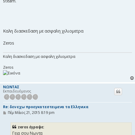
steam.
Καλη διασκεδαση με ασφαλη χιλιομετρα
Zeros
Καλη διασκεδαση με ασφαλη χιλιομετρα
Zeros
NΩΝΤΑΣ
Εκπαιδευόμενος
Re: δεν εχω προεγκατεστειμενα τα Ελληνικα
Δ
Πέμ Μάιος 21, 2015 8:19 pm
η
μ
ο
zeros έγραψε:
σ
Γεια σου Νωντα
ί